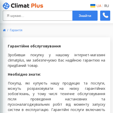
UA
RU
Знайти
КАТАЛОГ
ВСЕ:
ВСЕ:
ЕЛЕКТРО ОБЛАДНАННЯ
ВСЕ:
ВСЕ:
ЕЛЕКТРО ОБЛАДНАННЯ
ЗАРЯДНІ СТАНЦІЇ
КОНДИЦІОНЕРИ
ВЕНТИЛЯЦІЯ
КОНДИЦІОНЕРИ
ІНВЕРТОРИ
ДОДАТКОВІ БАТАРЕЇ ДЛЯ ЗАРЯДНИХ СТАНЦІЙ
ПОБУТОВІ СПЛІТ-СИСТЕМИ
РЕКУПЕРАТОРИ
Гарантія
Доставка та оплата
ТЕПЛОВІ НАСОСИ
Розрахунок потужності, монтаж и сервіс
АКУМУЛЯТОРИ
МУЛЬТИ СПЛІТ-СИСТЕМА
ПРИПЛИВНО-ВЕНТИЛЯЦІЙНІ УСТАНОВКИ
Гарантійне обслуговування
Кредит
ФАНКОЙЛИ
ЗАРЯДНІ СТАНЦІЇ
НАПІВПРОМИСЛОВІ
Гарантія
Зробивши покупку у нашому інтернет-магазині
ВЕНТИЛЯЦІЯ
ГЕНЕРАТОРИ
МОБІЛЬНІ КОНДИЦІОНЕРИ
climatplus, ми забезпечуємо Вас надійною гарантією на
Повернення та обмін
придбаний товар.
Контакти
СОНЯЧНІ ПАНЕЛІ
ФАНКОЙЛИ
Необхідно знати:
UA
RU
КОМПЛЕКТУЮЧІ ДЛЯ ІНВЕРТОРІВ
Покупці, які купують нашу продукцію та послуги,
можуть розраховувати на низку гарантійних
Вхід
Реєстрація
зобов'язань, у тому числі технічне обслуговування
після проведення настановних та
+38 (096) 575 00 77
пусконалагоджувальних робіт від моменту запуску
систем в експлуатацію. Гарантійні послуги включають
+38 (066) 575 00 77