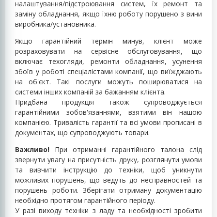
налаштування/підстроювання систем, їх ремонт та
заміну обладнання, якщо їхню роботу порушено з вини
виробника/установника.
Якщо гарантійний термін минув, клієнт може
розраховувати на сервісне обслуговування, що
включає техогляди, ремонти обладнання, усунення
збоїв у роботі спеціалістами компанії, що виїжджають
на об'єкт. Такі послуги можуть поширюватися на
системи інших компаній за бажанням клієнта.
Придбана продукція також супроводжується
гарантійними зобов'язаннями, взятими він нашою
компанією. Тривалість гарантії та всі умови прописані в
документах, що супроводжують товари.
Важливо!
При отриманні гарантійного талона слід
звернути увагу на присутність друку, розглянути умови
та вивчити інструкцію до техніки, щоб уникнути
можливих порушень, що ведуть до несправностей та
порушень роботи. Зберігати отриману документацію
необхідно протягом гарантійного періоду.
У разі виходу техніки з ладу та необхідності зробити