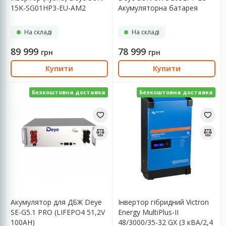
15K-SG01HP3-EU-AM2
Aкумуляторна батарея
DEYE SE-G5.1 Pro-B LiFePO4
LV 51.2v 100AH 5.12kwh
На складі
На складі
89 999
78 999
грн
грн
Купити
Купити
Безкоштовна доставка
Безкоштовна доставка
Aкумулятор для ДБЖ Deye
Інвертор гібридний Victron
SE-G5.1 PRO (LIFEPO4 51,2V
Energy MultiPlus-II
100AH)
48/3000/35-32 GX (3 кВA/2,4