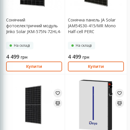
ASTARTA-ENERGY
Bluetti
DAH SOLAR
Сонячний
Сонячна панель JA Solar
DAS Solar
фотоелектричний модуль
JAM54S30-415/MR Mono
Deye
Jinko Solar JKM-575N-72HL4-
Half-cell PERC
V N-type
Показати ще
На складі
На складі
Сортувати
4 499
4 499
грн
грн
Показати:
Купити
Купити