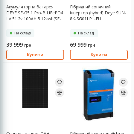
Aкумуляторна батарея
Гібридний сонячний
DEYE SE-G5.1 Pro-B LiFePO4
інвертор (hybrid) Deye SUN-
LV 51.2v 100AH 5.12kwh(SE-
8K-SG01LP1-EU
G5.1 Pro-B)
На складі
На складі
39 999
69 999
грн
грн
Купити
Купити
Сонячна панель DAH
Гібридний інвертор Victron