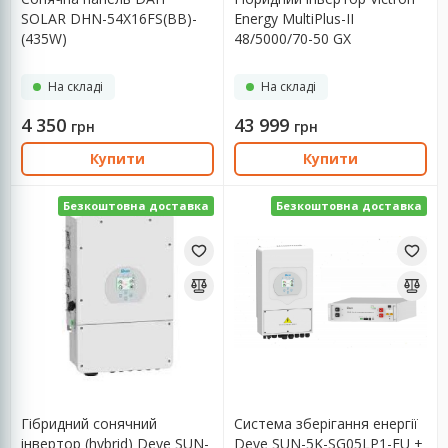
SOLAR DHN-54X16FS(BB)-
Energy MultiPlus-II
(435W)
48/5000/70-50 GX
На складі
На складі
4 350
43 999
грн
грн
Купити
Купити
Безкоштовна доставка
Безкоштовна доставка
Гібридний сонячний
Система зберігання енергії
інвертор (hybrid) Deye SUN-
Deye SUN-5K-SG05LP1-EU +