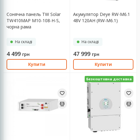
Сонячна панель TW Solar
Aкумулятор Deye RW-M6.1
TW410MAP M10-108-H-S,
48V 120AH (RW-M6.1)
чорна рама
На складі
На складі
4 499
47 999
грн
грн
Купити
Купити
Безкоштовна доставка