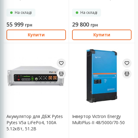
кВт, 1 фаза, без MPPT)
На складі
На складі
55 999
29 800
грн
грн
Купити
Купити
Акумулятор для ДБЖ Pytes
Інвертор Victron Energy
Pytes V5a LiFePo4, 100A
MultiPlus-II 48/5000/70-50
5.12кВт, 51.2В