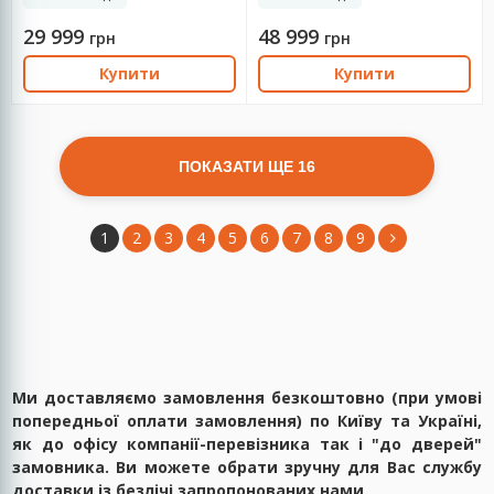
29 999
48 999
грн
грн
Купити
Купити
ПОКАЗАТИ ЩЕ 16
1
2
3
4
5
6
7
8
9
Ми доставляємо замовлення безкоштовно (при умові
попередньої оплати замовлення) по Київу та Україні,
як до офісу компанії-перевізника так і "до дверей"
замовника. Ви можете обрати зручну для Вас службу
доставки із безлічі запропонованих
нами
.