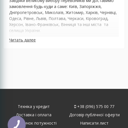
Завдяки великому вибору перевізників ми доставимо
замовлення будь-куди а саме: Київ, Запоріжжя,
Дніпропетровськ, Миколаїв, Житомир, Харків, Чернівці,
Одеса, Рівне, Львів, Полтава, Черкаси, Кіровоград,
Херсон, Івано-Франківськ, Вінниця та інші міста та
селища України.
Читать далее
Техніка у кредит
+38 (096) 575 00 77
Доставка і оплата
Договір публічної оферти
Розрахунок потужності
Написати лист
КНОПКА
ЗВ'ЯЗКУ