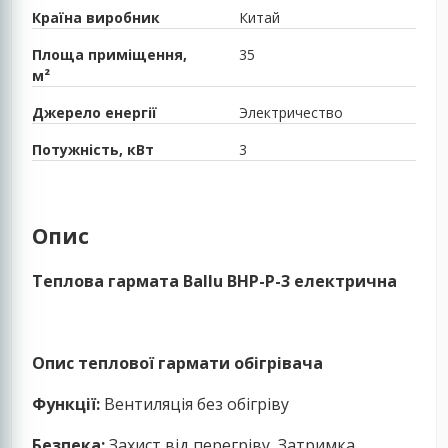
Країна виробник
Китай
Площа приміщення,
35
м²
Джерело енергії
Электричество
Потужність, кВт
3
Опис
Теплова гармата Ballu BHP-P-3 електрична
Опис теплової гармати обігрівача
Функції:
Вентиляція без обігріву
Безпека:
Захист від перегріву, Затримка