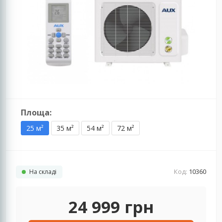
Площа:
25 м²
35 м²
54 м²
72 м²
Код:
10360
На складі
24 999
грн