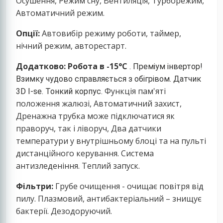
Осушення, Режим сну, Вентиляція, Турборежим,
Автоматичний режим.
Опції:
Автовибір режиму роботи, таймер,
нічний режим, авторестарт.
Додатково:
Робота в -15°С
. Преміум інвертор!
Взимку чудово справляється з обігрівом.
Датчик
Функція пам'яті
3D I-se.
Тонкий корпус.
положення жалюзі, Автоматичний захист,
Дренажна трубка може підключатися як
праворуч, так і ліворуч, Два датчики
температури у внутрішньому блоці та на пульті
дистанційного керування. Система
антизледеніння. Теплий запуск.
Фільтри:
Грубе очищення - очищає повітря від
пилу. Плазмовий, антибактеріальний – знищує
бактерії. Дезодоруючий.