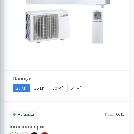
Площа:
25 м²
35 м²
50 м²
61 м²
Код:
10615
На складі
Інші кольори: