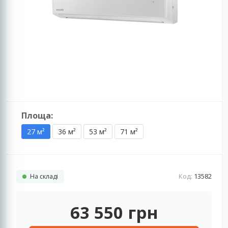
Площа:
27 м²
36 м²
53 м²
71 м²
Код:
13582
На складі
63 550
грн