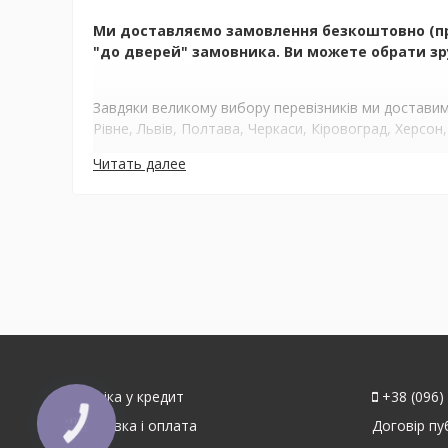
Ми доставляємо замовлення безкоштовно (при 
"до дверей" замовника. Ви можете обрати зру
Завдяки великому вибору перевізників ми доставимо
Рівне, Львів, Полтава, Черкаси, Кіровоград, Херсон,
Читать далее
Техніка у кредит
+38 (096)
Доставка і оплата
Договір пу
КНОПКА
ЗВ'ЯЗКУ