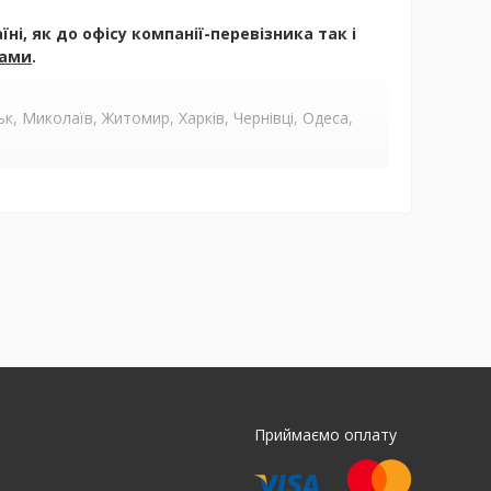
і, як до офісу компанії-перевізника так і
ами
.
, Миколаїв, Житомир, Харків, Чернівці, Одеса,
Приймаємо оплату