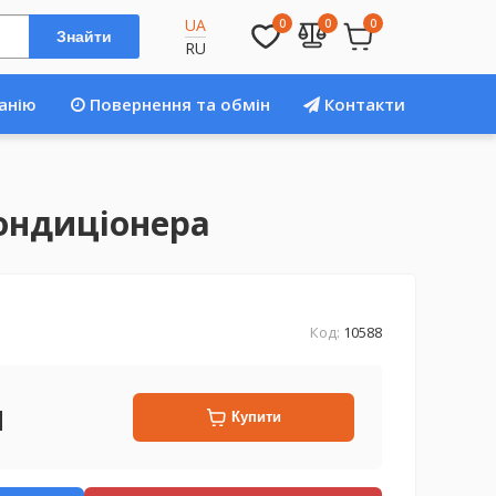
UA
0
0
0
Знайти
RU
анію
Повернення та обмін
Контакти
кондиціонера
Код:
10588
н
Купити