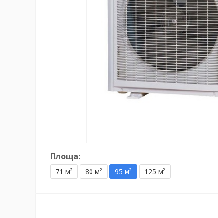
Площа:
71 м²
80 м²
95 м²
125 м²