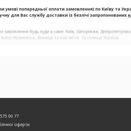
умові попередньої оплати замовлення) по Київу та Україн
чну для Вас службу доставки із безлічі запропонованих
н
 замовлення будь-куди а саме: Київ, Запоріжжя, Дніпропетровськ
 Івано-Франківськ, Вінниця та інші міста та селища України.
 575 00 77
блічної оферти