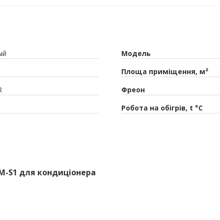
ый
Модель
Площа приміщення, м²
R
Фреон
Робота на обігрів, t °C
ZM-S1 для кондиціонера