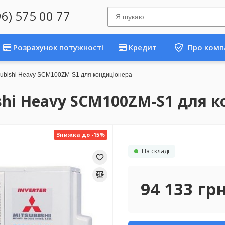
96) 575 00 77
Розрахунок потужності
Кредит
Про комп
tsubishi Heavy SCM100ZM-S1 для кондиціонера
shi Heavy SCM100ZM-S1 для 
Знижка до -15%
На складі
94 133
гр