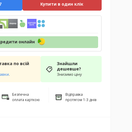
Купити в один клік
7
Кредити онлайн
авка по всій
Знайшли
дешевше?
тавки
.
Знизимо ціну
Безпечна
Відправка
оплата карткою
протягом 1-3 днів