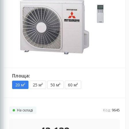
Площа:
20 м²
25 м²
50 м²
60 м²
Код:
9645
На складі