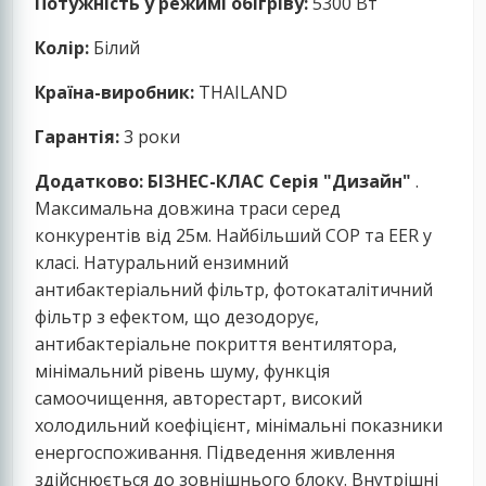
Потужність у режимі обігріву:
5300 Вт
Колір:
Білий
Країна-виробник:
THAILAND
Гарантія:
3 роки
Додатково:
БІЗНЕС-КЛАС Серія "Дизайн"
.
Максимальна довжина траси серед
конкурентів від 25м. Найбільший COP та EER у
класі. Натуральний ензимний
антибактеріальний фільтр, фотокаталітичний
фільтр з ефектом, що дезодорує,
антибактеріальне покриття вентилятора,
мінімальний рівень шуму, функція
самоочищення, авторестарт, високий
холодильний коефіцієнт, мінімальні показники
енергоспоживання. Підведення живлення
здійснюється до зовнішнього блоку. Внутрішні