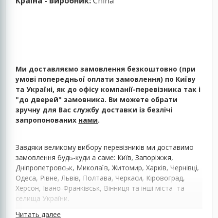
Країна - виробник:
China
Ми доставляємо замовлення безкоштовно (при
умові попередньої оплати замовлення) по Київу
та Україні, як до офісу компанії-перевізника так і
"до дверей" замовника. Ви можете обрати
зручну для Вас службу доставки із безлічі
запропонованих
нами
.
Завдяки великому вибору перевізників ми доставимо
замовлення будь-куди а саме: Київ, Запоріжжя,
Дніпропетровськ, Миколаїв, Житомир, Харків, Чернівці,
Одеса, Рівне, Львів, Полтава, Черкаси, Кіровоград,
Херсон, Івано-Франківськ, Вінниця та інші міста та
селища України.
Читать далее