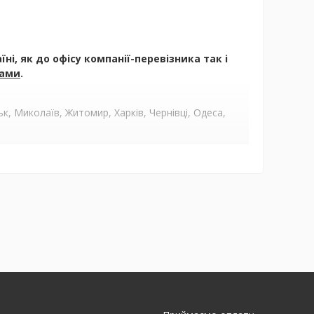
і, як до офісу компанії-перевізника так і
ами
.
, Миколаїв, Житомир, Харків, Чернівці, Одеса,