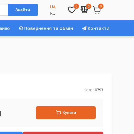
UA
0
0
0
Знайти
RU
анію
Повернення та обмін
Контакти
Код:
10793
н
Купити