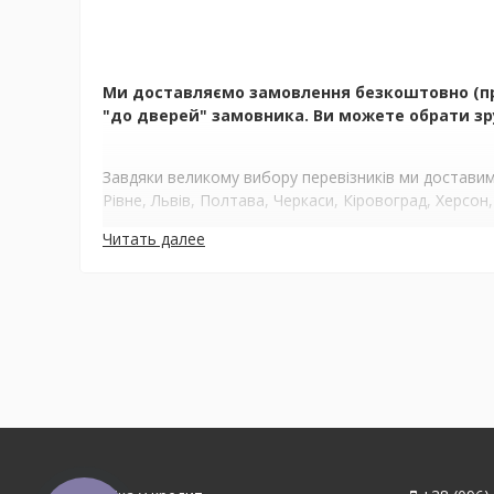
Ми доставляємо замовлення безкоштовно (при 
"до дверей" замовника. Ви можете обрати зру
Завдяки великому вибору перевізників ми доставимо
Рівне, Львів, Полтава, Черкаси, Кіровоград, Херсон,
Читать далее