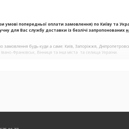
умові попередньої оплати замовлення) по Київу та Україн
чну для Вас службу доставки із безлічі запропонованих
н
 замовлення будь-куди а саме: Київ, Запоріжжя, Дніпропетровськ
 Івано-Франківськ, Вінниця та інші міста та селища України.