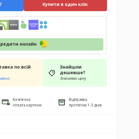
Купити в один клік
7
Кредити онлайн
авка по всій
Знайшли
дешевше?
тавки
.
Знизимо ціну
Безпечна
Відправка
оплата карткою
протягом 1-3 днів