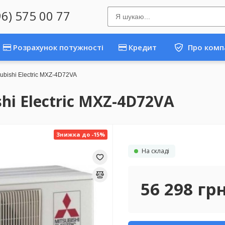
96) 575 00 77
Розрахунок потужності
Кредит
Про комп
subishi Electric MXZ-4D72VA
hi Electric MXZ-4D72VA
Знижка до -15%
На складі
56 298
гр