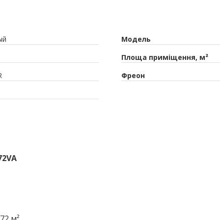
ый
Модель
Площа приміщення, м²
R
Фреон
72VA
72 м²