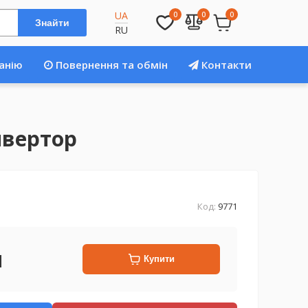
UA
0
0
0
Знайти
RU
анію
Повернення та обмін
Контакти
нвертор
Код:
9771
н
Купити