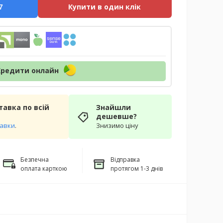
Купити в один клік
7
Кредити онлайн
авка по всій
Знайшли
дешевше?
тавки
.
Знизимо ціну
Безпечна
Відправка
оплата карткою
протягом 1-3 днів