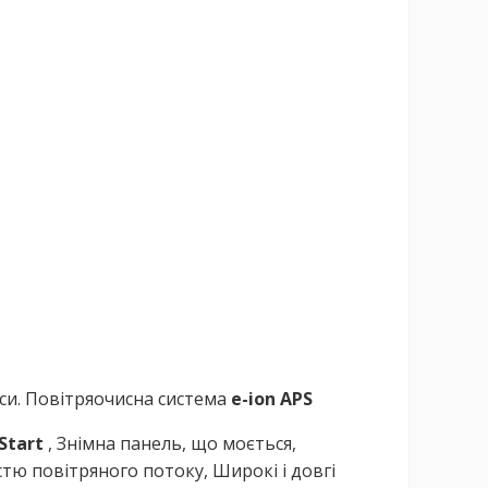
руси. Повітряочисна система
e-ion APS
Start
, Знімна панель, що моється,
тю повітряного потоку, Широкі і довгі