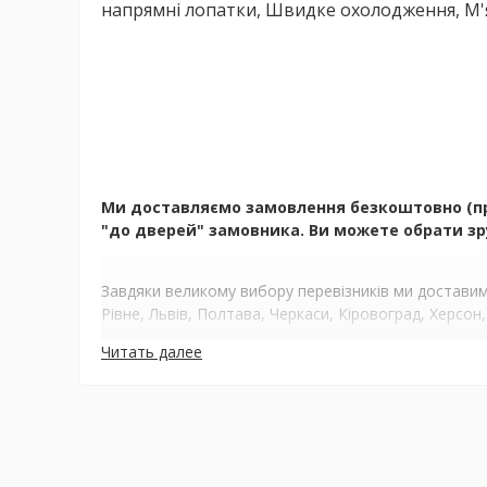
напрямні лопатки, Швидке охолодження, М'
Ми доставляємо замовлення безкоштовно (при 
"до дверей" замовника. Ви можете обрати зру
Завдяки великому вибору перевізників ми доставимо
Рівне, Львів, Полтава, Черкаси, Кіровоград, Херсон,
Читать далее