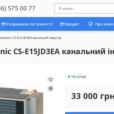
96) 575 00 77
Розрахунок потужності
Кредит
Про комп
anasonic CS-E15JD3EA канальний інвертор
nic CS-E15JD3EA канальний і
На складі
33 000
гр