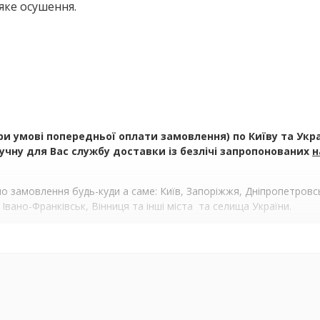
яке осушення.
умові попередньої оплати замовлення) по Київу та Україн
чну для Вас службу доставки із безлічі запропонованих
н
 замовлення будь-куди а саме: Київ, Запоріжжя, Дніпропетровськ
 Івано-Франківськ, Вінниця та інші міста та селища України.