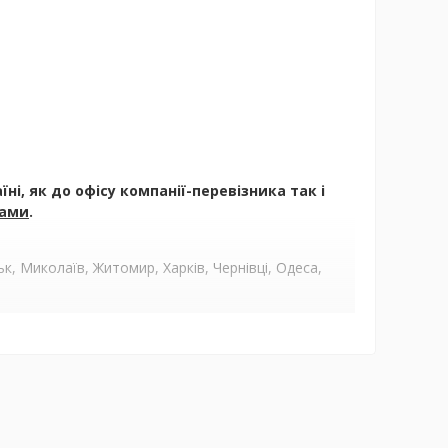
і, як до офісу компанії-перевізника так і
ами
.
, Миколаїв, Житомир, Харків, Чернівці, Одеса,