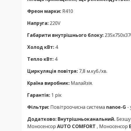
Фреон марки:
R410
Напруга:
220V
Габарити внутрішнього блоку:
235х750х37
Холод кВт:
4
Тепло кВт:
4
Циркуляція повітря:
7,8 м.куб./хв.
Країна виробник:
Малайзія.
Гарантія:
1 рік
Фільтри:
Повітроочисна система
nanoe-G
- 
Додатково: Внутрішньоканальний.
Безшу
Моносенсор
AUTO COMFORT
, Моносенсор