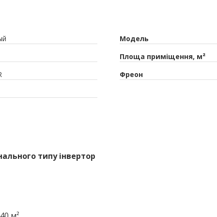
ый
Модель
Площа приміщення, м²
R
Фреон
анального типу інвертор
40 м²