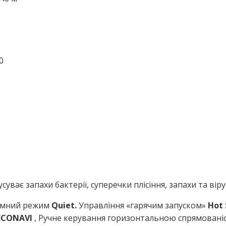
0
усуває запахи бактерії, суперечки плісіння, запахи та ві
мний режим
Quiet.
Управління «гарячим запуском»
Hot 
ECONAVI
, Ручне керування горизонтальною спрямованіс