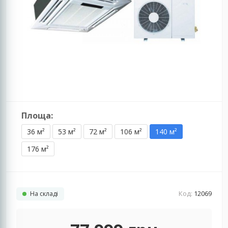
Площа:
36 м²
53 м²
72 м²
106 м²
140 м²
176 м²
Код:
12069
На складі