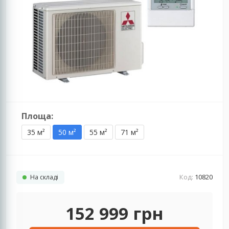
Площа:
35 м²
50 м²
55 м²
71 м²
Код:
10820
На складі
152 999
грн