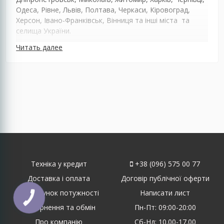
Одеса, Рівне, Львів, Полтава, Черкаси, Кіровоград,
Херсон, Івано-Франківськ, Вінниця та інші міста та
селища України.
Читать далее
Техніка у кредит
+38 (096) 575 00 77
Доставка і оплата
Договір публічної оферти
Розрахунок потужності
Написати лист
КНОПКА
ЗВ'ЯЗКУ
Повернення та обмін
Пн-Пт: 09:00-20:00
Про компанію
Сб-Нд: 10.00-17.00