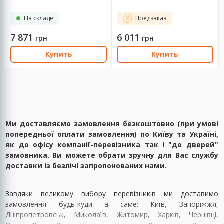
На складе
Предзаказ
7 871
6 011
грн
грн
Купить
Купить
Ми доставляємо замовлення безкоштовно (при умові
попередньої оплати замовлення) по Київу та Україні,
як до офісу компанії-перевізника так і "до дверей"
замовника. Ви можете обрати зручну для Вас службу
доставки із безлічі запропонованих
нами
.
Завдяки великому вибору перевізників ми доставимо
замовлення будь-куди а саме: Київ, Запоріжжя,
Дніпропетровськ, Миколаїв, Житомир, Харків, Чернівці,