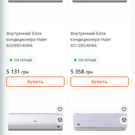
Производитель
Carrier
Galactic
Внутренний блок
Внутренний блок
Haier
кондиционера Haier
кондиционера Haier
LG
AS09BS4HRA
AS12BS4HRA
Mitsubishi Heavy
MITSUSHITO
На складе
На складе
5 131
5 358
грн
грн
Исполнение
Купить
Купить
Управление со смартфона
Тип компрессора
Модель