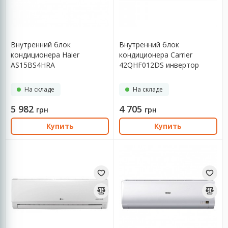
Площадь помещения, м²
Внутренний блок
Внутренний блок
кондиционера Haier
кондиционера Carrier
Страна производитель
AS15BS4HRA
42QHF012DS инвертор
Фреон
На складе
На складе
Сортировка
5 982
4 705
грн
грн
Купить
Купить
Показать: