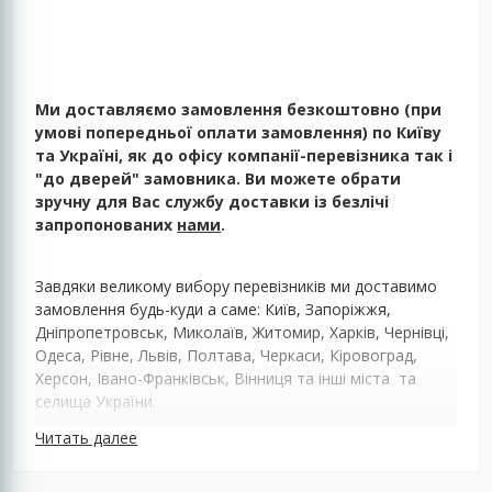
Ми доставляємо замовлення безкоштовно (при
умові попередньої оплати замовлення) по Київу
та Україні, як до офісу компанії-перевізника так і
"до дверей" замовника. Ви можете обрати
зручну для Вас службу доставки із безлічі
запропонованих
нами
.
Завдяки великому вибору перевізників ми доставимо
замовлення будь-куди а саме: Київ, Запоріжжя,
Дніпропетровськ, Миколаїв, Житомир, Харків, Чернівці,
Одеса, Рівне, Львів, Полтава, Черкаси, Кіровоград,
Херсон, Івано-Франківськ, Вінниця та інші міста та
селища України.
Читать далее