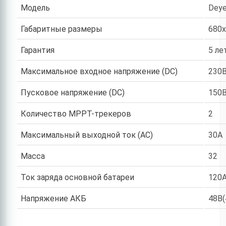
Модель
Deye
Габаритные размеры
680
Гарантия
5 ле
Максимальное входное напряжение (DC)
230
Пусковое напряжение (DC)
150
Количество MPPT-трекеров
2
Максимальный выходной ток (AC)
30А
Масса
32
Ток заряда основной батареи
120А
Напряжение АКБ
48В(