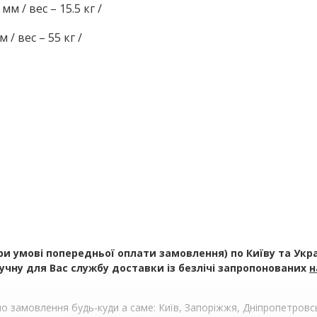
м / вес – 15.5 кг /
 / вес – 55 кг /
умові попередньої оплати замовлення) по Київу та Україн
чну для Вас службу доставки із безлічі запропонованих
н
 замовлення будь-куди а саме: Київ, Запоріжжя, Дніпропетровськ