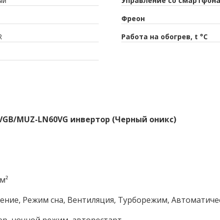
ый
Управление со смартфон
Фреон
R
Работа на обогрев, t °C
60VGB/MUZ-LN60VG инвертор (Черный оникс)
м²
ение, Режим сна, Вентиляция, Турборежим, Автоматиче