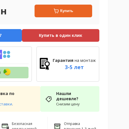
рн
Купить
Купить в один клик
7
Гарантия
на монтаж
3-5 лет
н
вка по
Нашли
дешевле?
ставки
.
Снизим цену
Безопасная
Отправка
оплата картой
в течение 1-3 дней