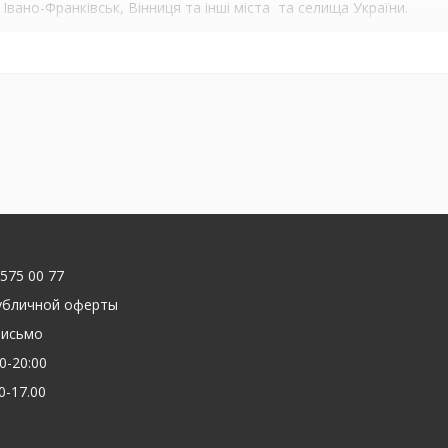
 Івано-Франківськ, Вінниця та інші міста та селища України.
 575 00 77
убличной оферты
письмо
0-20:00
0-17.00