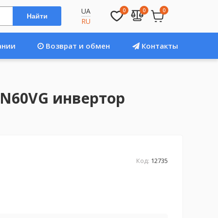
UA
0
0
0
Найти
RU
ании
Возврат и обмен
Контакты
LN60VG инвертор
Код:
12735