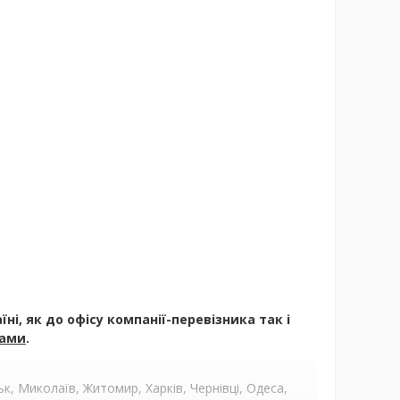
і, як до офісу компанії-перевізника так і
ами
.
, Миколаїв, Житомир, Харків, Чернівці, Одеса,