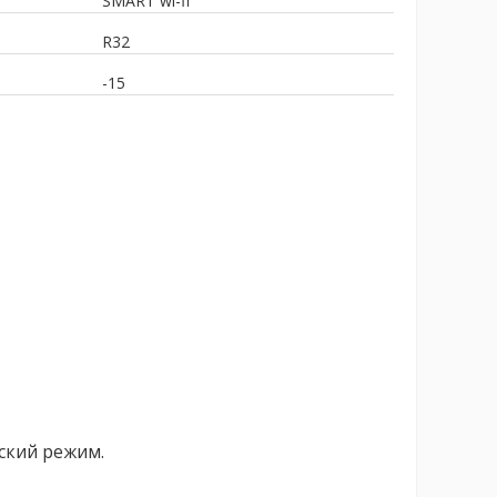
а
SMART wi-fi
R32
-15
ский режим.