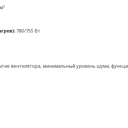
м²
грев):
780/755 Вт
тие вентилятора, минимальный уровень шума, функция