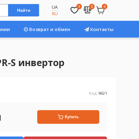
UA
0
0
0
Найти
RU
ании
Возврат и обмен
Контакты
PR-S инвертор
Код:
9621
н
Купить