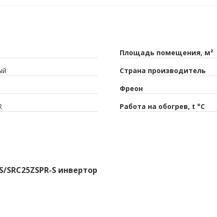
Площадь помещения, м²
ый
Страна производитель
Фреон
R
Работа на обогрев, t °C
-S/SRC25ZSPR-S инвертор