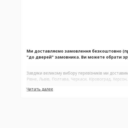
Ми доставляємо замовлення безкоштовно (при 
"до дверей" замовника. Ви можете обрати зру
Завдяки великому вибору перевізників ми доставимо
Рівне, Львів, Полтава, Черкаси, Кіровоград, Херсон,
Читать далее