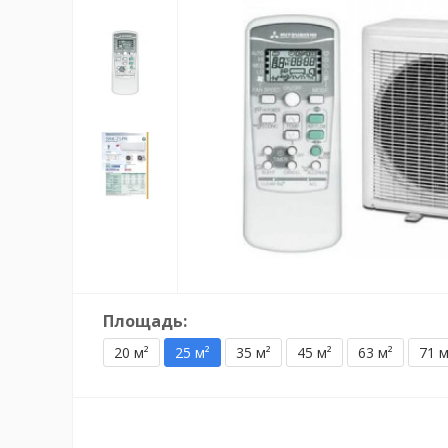
Площадь:
20 м²
25 м²
35 м²
45 м²
63 м²
71 м