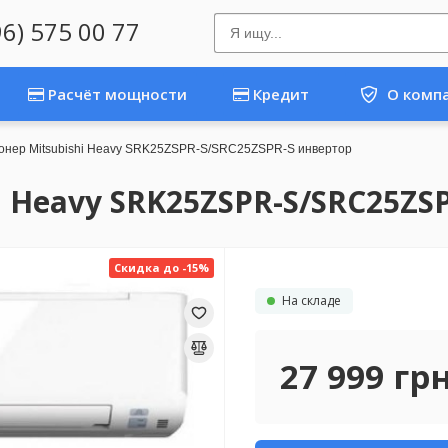
96) 575 00 77
Расчёт мощности
Кредит
О комп
онер Mitsubishi Heavy SRK25ZSPR-S/SRC25ZSPR-S инвертор
 Heavy SRK25ZSPR-S/SRC25ZS
Скидка до -15%
На складе
27 999
гр