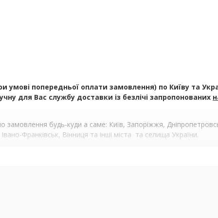
умові попередньої оплати замовлення) по Київу та Україн
чну для Вас службу доставки із безлічі запропонованих
н
 замовлення будь-куди а саме: Київ, Запоріжжя, Дніпропетровськ
 Івано-Франківськ, Вінниця та інші міста та селища України.