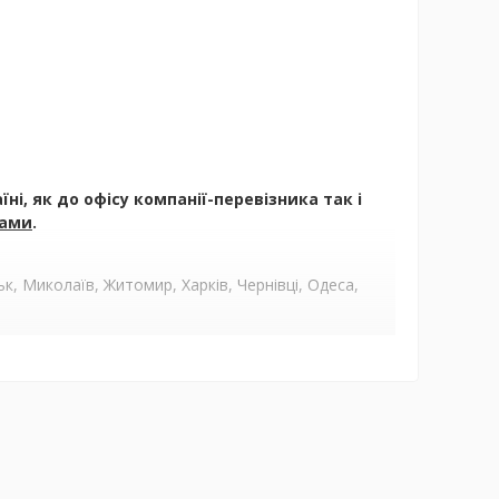
і, як до офісу компанії-перевізника так і
ами
.
, Миколаїв, Житомир, Харків, Чернівці, Одеса,