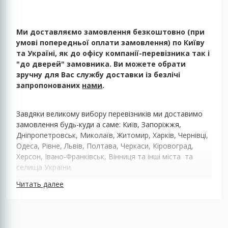
Ми доставляємо замовлення безкоштовно (при
умові попередньої оплати замовлення) по Київу
та Україні, як до офісу компанії-перевізника так і
"до дверей" замовника. Ви можете обрати
зручну для Вас службу доставки із безлічі
запропонованих
нами
.
Завдяки великому вибору перевізників ми доставимо
замовлення будь-куди а саме: Київ, Запоріжжя,
Дніпропетровськ, Миколаїв, Житомир, Харків, Чернівці,
Одеса, Рівне, Львів, Полтава, Черкаси, Кіровоград,
Херсон, Івано-Франківськ, Вінниця та інші міста та
селища України.
Читать далее