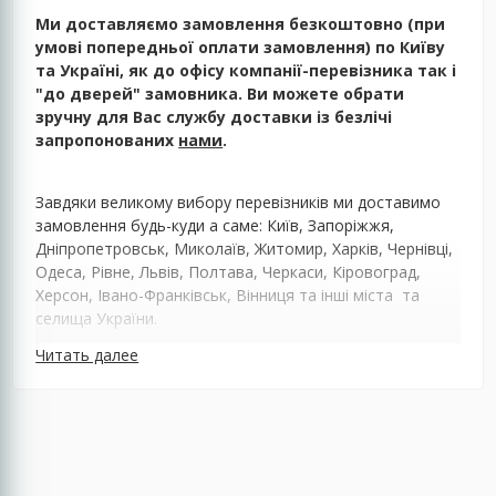
Ми доставляємо замовлення безкоштовно (при
умові попередньої оплати замовлення) по Київу
та Україні, як до офісу компанії-перевізника так і
"до дверей" замовника. Ви можете обрати
зручну для Вас службу доставки із безлічі
запропонованих
нами
.
Завдяки великому вибору перевізників ми доставимо
замовлення будь-куди а саме: Київ, Запоріжжя,
Дніпропетровськ, Миколаїв, Житомир, Харків, Чернівці,
Одеса, Рівне, Львів, Полтава, Черкаси, Кіровоград,
Херсон, Івано-Франківськ, Вінниця та інші міста та
селища України.
Читать далее