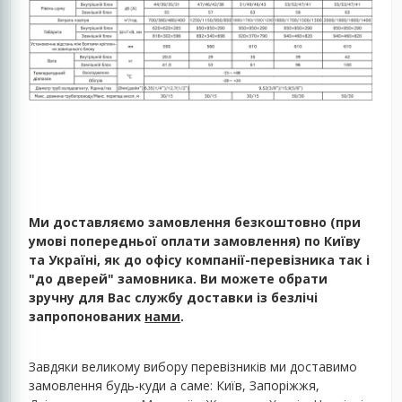
Ми доставляємо замовлення безкоштовно (при
умові попередньої оплати замовлення) по Київу
та Україні, як до офісу компанії-перевізника так і
"до дверей" замовника. Ви можете обрати
зручну для Вас службу доставки із безлічі
запропонованих
нами
.
Завдяки великому вибору перевізників ми доставимо
замовлення будь-куди а саме: Київ, Запоріжжя,