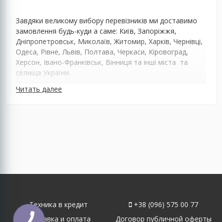
Завдяки великому вибору перевізників ми доставимо
замовлення будь-куди а саме: Київ, Запоріжжя,
Дніпропетровськ, Миколаїв, Житомир, Харків, Чернівці,
Одеса, Рівне, Львів, Полтава, Черкаси, Кіровоград,
Херсон, Івано-Франківськ, Вінниця та інші міста та
селища України.
Читать далее
Техника в кредит
+38 (096) 575 00 77
Доставка и оплата
Договор публичной оферты
КНОПКА
ЗВ'ЯЗКУ